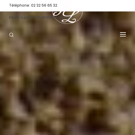
Téléphone: 02 32 56 65 32
Email: s.paumelle@transports-pl.fr
TRANSPORT SPÉCIFIQUE
CONVOI EXCEPTIONNEL
NOS MOYENS
STOCKAGE
ENTREPRISE
ACTUALITÉS