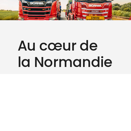
Au cœur de
la Normandie
Située à
Beuzeville
, à proximité des
villes industrielles Normandes et des
grands ports du Havre, de Rouen et
de Caen, notre activité évolue au
centre d’un territoire dynamique :