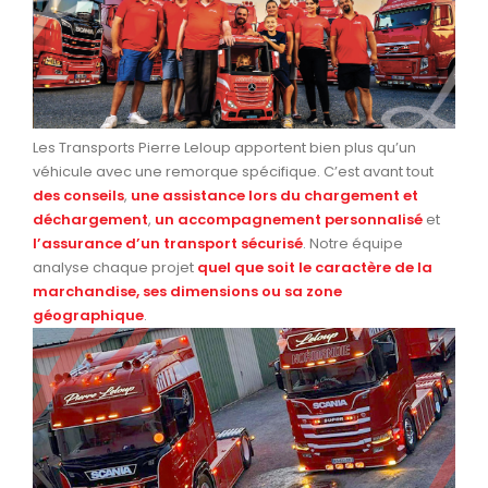
Les Transports Pierre Leloup apportent bien plus qu’un
véhicule avec une remorque spécifique. C’est avant tout
des conseils
,
une assistance lors du chargement et
déchargement
,
un accompagnement personnalisé
et
l’assurance d’un transport sécurisé
. Notre équipe
analyse chaque projet
quel que soit le caractère de la
marchandise, ses dimensions ou sa zone
géographique
.