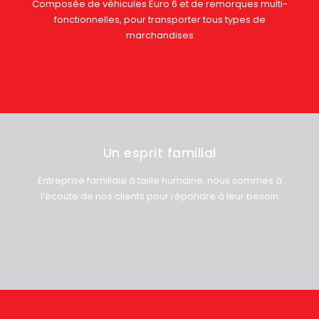
Composée de véhicules Euro 6 et de remorques multi-
fonctionnelles, pour transporter tous types de
marchandises
Un esprit familial
Entreprise familiale à taille humaine, nous sommes à
l’écoute de nos clients pour répondre à leur besoin