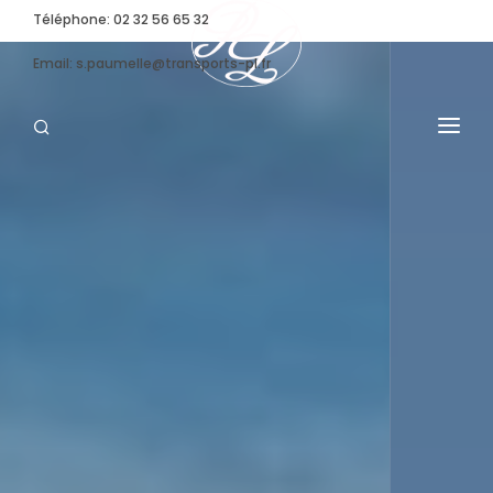
Téléphone: 02 32 56 65 32
Email: s.paumelle@transports-pl.fr
TRANSPORT SPÉCIFIQUE
CONVOI EXCEPTIONNEL
NOS MOYENS
STOCKAGE
ENTREPRISE
ACTUALITÉS