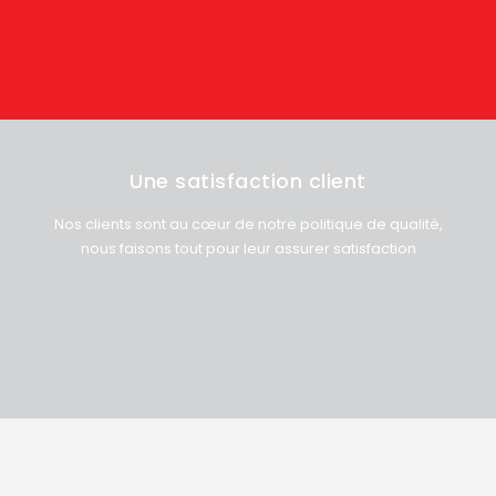
Une satisfaction client
Nos clients sont au cœur de notre politique de qualité,
nous faisons tout pour leur assurer satisfaction