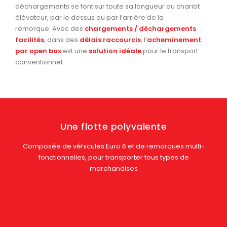
déchargements se font sur toute sa longueur au chariot
élévateur, par le dessus ou par l’arrière de la
remorque. Avec des
chargements / déchargements
facilités
, dans des
délais raccourcis
, l’
acheminement
par open box
est une
solution idéale
pour le transport
conventionnel.
Une flotte polyvalente
Composée de véhicules Euro 6 et de remorques multi-
fonctionnelles, pour transporter tous types de
marchandises