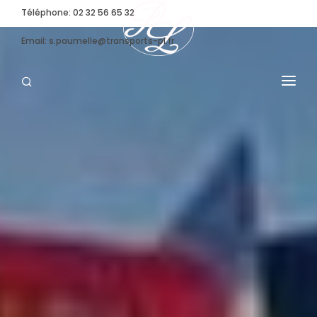
Téléphone: 02 32 56 65 32
Email: s.paumelle@transports-pl.fr
TRANSPORT SPÉCIFIQUE
CONVOI EXCEPTIONNEL
NOS MOYENS
STOCKAGE
ENTREPRISE
ACTUALITÉS