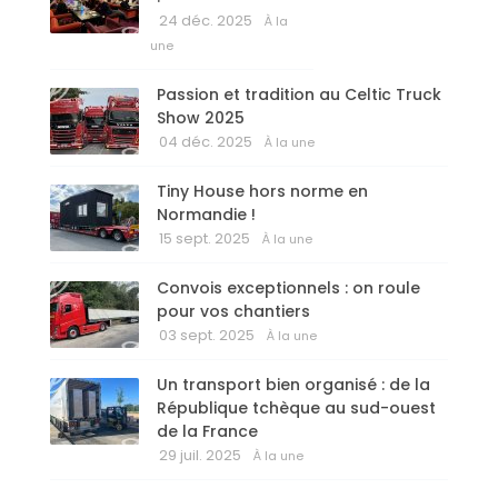
24 déc. 2025
À la
une
Passion et tradition au Celtic Truck
Show 2025
04 déc. 2025
À la une
Tiny House hors norme en
Normandie !
15 sept. 2025
À la une
Convois exceptionnels : on roule
pour vos chantiers
03 sept. 2025
À la une
Un transport bien organisé : de la
République tchèque au sud-ouest
de la France
29 juil. 2025
À la une