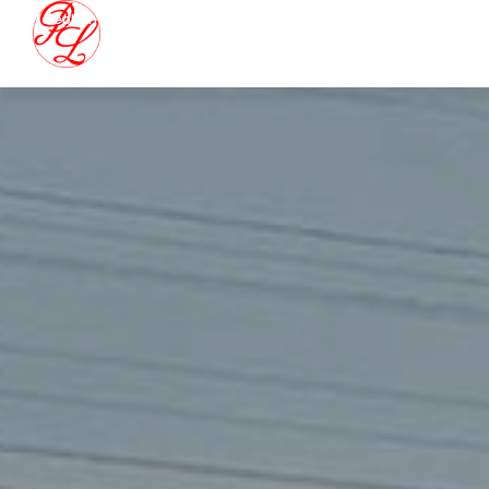
Téléphone: 02 32 56 65 32
Email: s.paumelle@transports-pl.fr