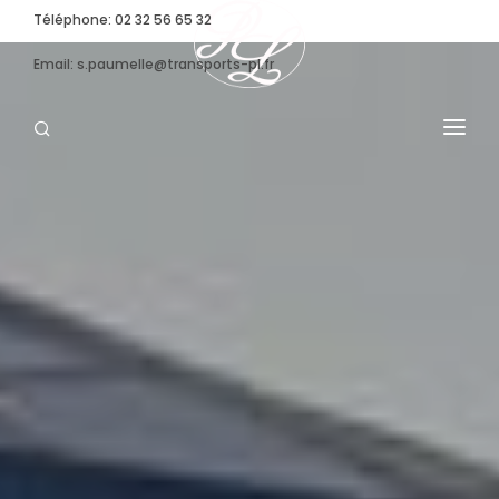
Téléphone: 02 32 56 65 32
Email: s.paumelle@transports-pl.fr
TRANSPORT SPÉCIFIQUE
CONVOI EXCEPTIONNEL
NOS MOYENS
STOCKAGE
ENTREPRISE
ACTUALITÉS