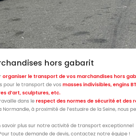
rchandises hors gabarit
r
organiser le transport de vos marchandises hors gab
ns pour le transport de vos
masses indivisibles, engins B
s d’art, sculptures, etc.
ravaille dans le
respect des normes de sécurité et des
a Normandie, à proximité de l’estuaire de la Seine, nous p
 savoir plus sur notre activité de transport exceptionnel
Pour toute demande de devis, contactez notre équipe !