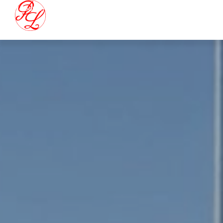
Téléphone: 02 32 56 65 32
Email: s.paumelle@transports-pl.fr