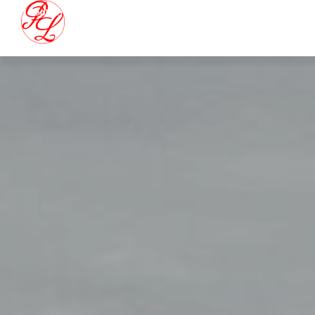
Téléphone: 02 32 56 65 32
Email: s.paumelle@transports-pl.fr